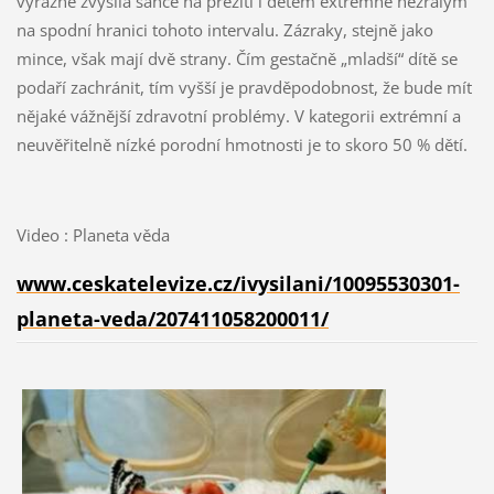
výrazně zvýšila šance na přežití i dětem extrémně nezralým
na spodní hranici tohoto intervalu. Zázraky, stejně jako
mince, však mají dvě strany. Čím gestačně „mladší“ dítě se
podaří zachránit, tím vyšší je pravděpodobnost, že bude mít
nějaké vážnější zdravotní problémy. V kategorii extrémní a
neuvěřitelně nízké porodní hmotnosti je to skoro 50 % dětí.
Video : Planeta věda
www.ceskatelevize.cz/ivysilani/10095530301-
planeta-veda/207411058200011/