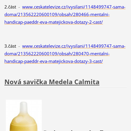
2.část
-
www.ceskatelevize.cz/ivysilani/1148499747-sama-
doma/213562220600109/obsah/280466-mentalni-
handicap-paeddr-eva-matejickova-dotazy-2-cast/
3.část
-
www.ceskatelevize.cz/ivysilani/1148499747-sama-
doma/213562220600109/obsah/280470-mentalni-
handicap-paeddr-eva-matejickova-dotazy-3-cast/
Nová savička Medela Calmita