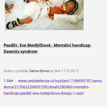
PeadDr. Eva Matějíčková - Mentální handicap-
Dawnův syndrom
Video z pořadu
Sama doma
ze dne 17.9.2013
1.část
-
www.ceskatelevize.cz/ivysilani/1148499747-sama-
doma/213562220600109/obsah/280460-mentalni-
handicap-paeddr-eva-matejickova-dotazy-1-cast/