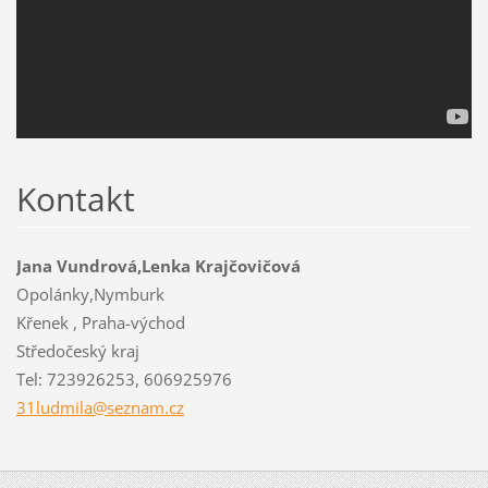
Kontakt
Jana Vundrová,Lenka Krajčovičová
Opolánky,Nymburk
Křenek , Praha-východ
Středočeský kraj
Tel: 723926253, 606925976
31ludmil
a@seznam
.cz