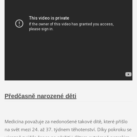
Předčasně narozené děti
Medicína považuje za nedonošené takové dítě, které přišlo
na svět mezi 24. až 37. týdnem těhotenství. Díky pokroku se