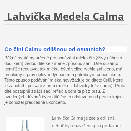
Lahvička Medela Calma
Co činí Calmu odlišnou od ostatních?
Běžné systémy určené pro podávání mléka či výživy (láhev s
dudlíkem) vedou dítě ke změně způsobu sání. Dítě si samo
nemůže regulovat tok mléka, bývá velice rychle zahlceno, má
problémy s pravidelným dýcháním a potřebným odpočinkem.
Tento způsob podávání mléka nevyžaduje od dítěte úsilí, které
je zapotřebí při sání z prsu (mléko z lahvičky teče samo). Proto
dítě postupně ztrácí sací reflex a odmítá pít z prsu. Z
uvedených důvodů bývá dítě často odstaveno od prsu a kojení
je bohužel předčasně ukončeno.
Lahvička Calma je zcela odlišná,
neboť byla navržena pro podávání