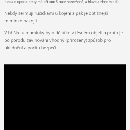
hledalo oporu, prsty má při tom široce rozevřené, a hlavou trhne vzad.)
Někdy šermují ručičkami u kojení a pak je obtížnější
miminko nakojit.
V bříšku u maminky bylo děťátko v těsném objetí a proto je
po porodu zavinování vhodný (přirozený) způsob pro
uklidnění a pocitu bezpečí.