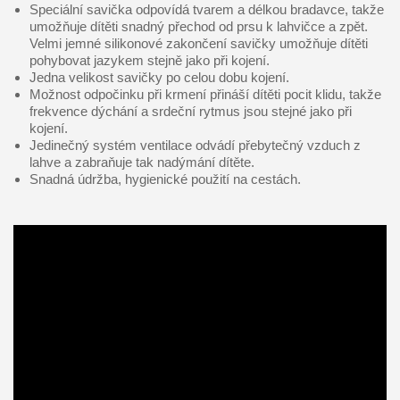
Speciální savička odpovídá tvarem a délkou bradavce, takže
umožňuje dítěti snadný přechod od prsu k lahvičce a zpět.
Velmi jemné silikonové zakončení savičky umožňuje dítěti
pohybovat jazykem stejně jako při kojení.
Jedna velikost savičky po celou dobu kojení.
Možnost odpočinku při krmení přináší dítěti pocit klidu, takže
frekvence dýchání a srdeční rytmus jsou stejné jako při
kojení.
Jedinečný systém ventilace odvádí přebytečný vzduch z
lahve a zabraňuje tak nadýmání dítěte.
Snadná údržba, hygienické použití na cestách.