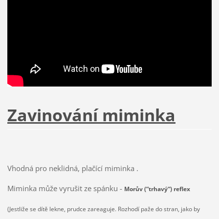
Zavinování miminka
Vhodná pro neklidná, plačící miminka .
Miminka může vyrušit ze spánku -
Morův (“trhavý“) reflex
(Jestliže se dítě lekne, prudce zareaguje. Rozhodí paže do stran, jako by