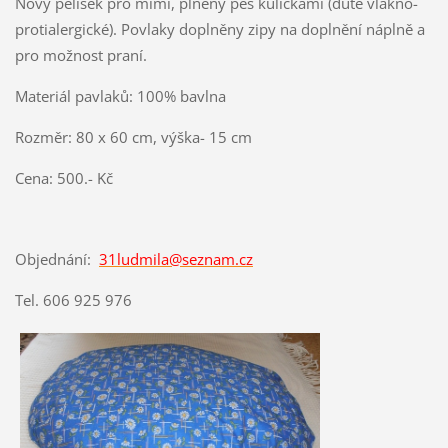
Nový pelíšek pro mimi, plněný pes kuličkami (duté vlákno-
protialergické). Povlaky doplněny zipy na doplnění náplně a
pro možnost praní.
Materiál pavlaků: 100% bavlna
Rozměr: 80 x 60 cm, výška- 15 cm
Cena: 500.- Kč
Objednání:
31ludmila@seznam.cz
Tel. 606 925 976