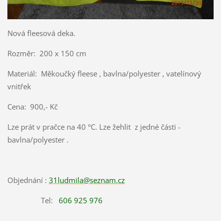
Nová fleesová deka.
Rozměr: 200 x 150 cm
Materiál: Měkoučký fleese , bavlna/polyester , vatelínový
vnitřek
Cena: 900,- Kč
Lze prát v pračce na 40 °C. Lze žehlit z jedné části -
bavlna/polyester .
Objednání :
31ludmila@seznam.cz
Tel:
606 925 976