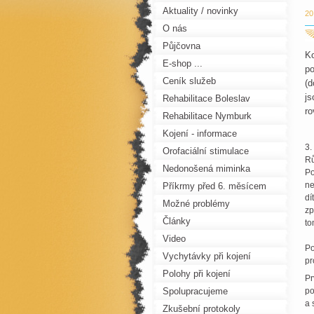
Aktuality / novinky
20
O nás
Půjčovna
Ko
E-shop ...
po
Ceník služeb
(d
js
Rehabilitace Boleslav
ro
Rehabilitace Nymburk
Kojení - informace
3.
Orofaciální stimulace
Rů
Nedonošená miminka
Po
ne
Příkrmy před 6. měsícem
dí
Možné problémy
zp
Články
to
Video
Po
Vychytávky při kojení
pr
Polohy při kojení
Pr
Spolupracujeme
po
a 
Zkušební protokoly