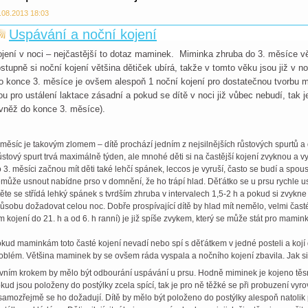
.08.2013 18:03
Uspávání a noční kojení
jení v noci – nejčastější to dotaz maminek. Miminka zhruba do 3. měsíce v
stupně si noční kojení většina dětiček ubírá, takže v tomto věku jsou již v no
o konce 3. měsíce je ovšem alespoň 1 noční kojení pro dostatečnou tvorbu m
ou pro ustálení laktace zásadní a pokud se dítě v noci již vůbec nebudí, tak je
vněž do konce 3. měsíce).
 měsíc je takovým zlomem – dítě prochází jedním z nejsilnějších růstových spurtů a
stový spurt trvá maximálně týden, ale mnohé děti si na častější kojení zvyknou a vy
 3. měsíci začnou mít děti také lehčí spánek, leccos je vyruší, často se budí a spo
může usnout nabídne prso v domnění, že ho trápí hlad. Děťátko se u prsu rychle us
těte se střídá lehký spánek s tvrdším zhruba v intervalech 1,5-2 h a pokud si zvykn
ůsobu dožadovat celou noc. Dobře prospívající dítě by hlad mít nemělo, velmi časté
m kojení do 21. h a od 6. h ranní) je již spíše zvykem, který se může stát pro mami
kud maminkám toto časté kojení nevadí nebo spí s děťátkem v jedné posteli a kojí dí
oblém. Většina maminek by se ovšem ráda vyspala a nočního kojení zbavila. Jak si
vním krokem by mělo být odbourání uspávání u prsu. Hodně miminek je kojeno těsn
kud jsou položeny do postýlky zcela spící, tak je pro ně těžké se při probuzení vyro
samozřejmě se ho dožadují. Dítě by mělo být položeno do postýlky alespoň natolik p