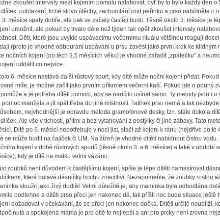
žné zkoušet intervaly mezi kojením pomalu natahovat, byť by to bylo každý den o 
dlíček, pohlazení, tiché slovo útěchy, zachumlání pod peřinku a prso nabídněte o ně
 3. měsíce spaly dobře, ale pak se začaly častěji budit. Těsně okolo 3. měsíce je lép
jení umožnit, ale pokud by trvalo déle než týden tak opět zkoušet intervaly natahov
žnost. Děti, které jsou uvyklé uspávacímu večernímu rituálu většinou reagují doce
dají (proto je vhodné odbourání uspávání u prsu zavést jako první krok ke klidným noc
ce nočních kojení (po těch 3,5 měsících věku) je vhodné zařadit „zpátečku“ a neumožn
kojení oddálit co nejvíce.
olo 6. měsíce nastává další růstový spurt, kdy dítě může noční kojení přidat. Pokud 
osné míře, je možné začít jako prvním příkrmem večerní kaší. Pokud jde o pouhý zv
pomůže a je potřeba dítěti pomoci, aby se naučilo usínat samo. Ty metody jsou i u sta
 pomoc manžela a jít spát třeba do jiné místnosti. Tatínek prso nemá a tak nezbyde 
ůsobem, nejvhodnější je opravdu metoda gramofonové desky, tzn. stále dokola dítě u
dlíček. Ale vše v tichosti, přítmí a bez vytahování z postýlky či jiné zábavy. Tato me
síci. Dítě po 6. měsíci nepotřebuje v noci jíst, stačí až kojení k ránu (nejdříve po té 
tě se může budit na čajíček či UM. Na žízeň je vhodné dítěti nabídnout čistou vod
čního kojení v době růstových spurtů (těsně okolo 3. a 6. měsíce) a také v období s
síce), kdy je dítě na matku velmi vázáno.
st zoubků není důvodem k častějšímu kojení, spíše je lépe dítěti namasírovat dásn
dičkami, které bolavé dásničky trochu znecitliví. Nezapomeňte, že zoubky rostou až
minka sloužit jako živý dudlík! Velmi důležité je, aby maminka byla odhodlána dot
kmile podlehne a dítěti prso přeci jen nakonec dá, tak příští noc bude situace ješt
jení dožadovat v očekávání, že se přeci jen nakonec dočká. Dítěti určitě neublíží,
počinutá a spokojená máma je pro dítě to nejlepší a ani pro prcky není zrovna nejz